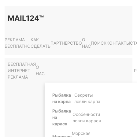
MAIL124™
РЕКЛАМА
КАК
О
ПАРТНЕРСТВО
ПОИСК
КОНТАКТЫ
СТ
БЕСПЛАТНО
СДЕЛАТЬ
НАС
БЕСПЛАТНАЯ
О
ИНТЕРНЕТ
Р
НАС
РЕКЛАМА
Рыбалка
Секреты
на карпа
ловли карпа
Рыбалка
Особенности
на
ловли карася
карася
Морская
Морская