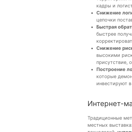
кадры и логист
Снижение лог
цепочки поста
Быстрая обратн
быстрее получ
корректироват
Снижение рис
высокими риск
присутствие, 
Построение ло
которые демон
инвестируют в
Интернет-ма
Традиционные мето
местных выставка
технологий,
интер