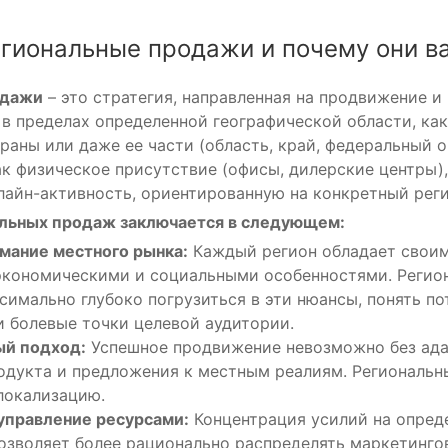
егиональные продажи и почему они 
одажи
– это стратегия, направленная на продвижение и
 в пределах определенной географической области, как
раны или даже ее части (область, край, федеральный о
ак физическое присутствие (офисы, дилерские центры),
лайн-активность, ориентированную на конкретный реги
льных продаж заключается в следующем:
мание местного рынка:
Каждый регион обладает свои
экономическими и социальными особенностями. Регио
симально глубоко погрузиться в эти нюансы, понять по
и болевые точки целевой аудитории.
ый подход:
Успешное продвижение невозможно без ад
одукта и предложения к местным реалиям. Региональн
 локализацию.
управление ресурсами:
Концентрация усилий на опред
озволяет более рационально распределять маркетинго