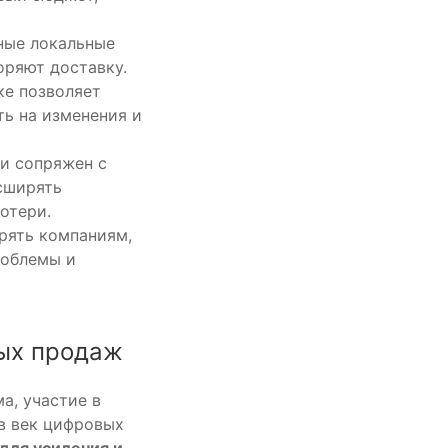
ные локальные
оряют доставку.
ке позволяет
ть на изменения и
и сопряжен с
сширять
отери.
рять компаниям,
роблемы и
ных продаж
а, участие в
в век цифровых
для усиления и