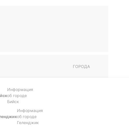
ГОРОДА
Информация
йск
об городе
Бийск
Информация
ленджик
об городе
Геленджик