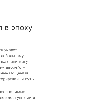
 в эпоху
ткрывает
 глобальному
ках, они могут
ем дворе/// –
енные мощными
тернативный путь,
 неоспоримые
олее доступными и