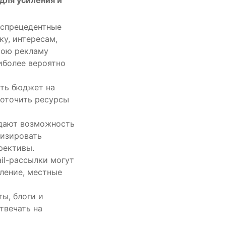
еспрецедентные
у, интересам,
вою рекламу
иболее вероятно
ить бюджет на
доточить ресурсы
дают возможность
лизировать
рективы.
il-рассылки могут
ление, местные
ы, блоги и
твечать на