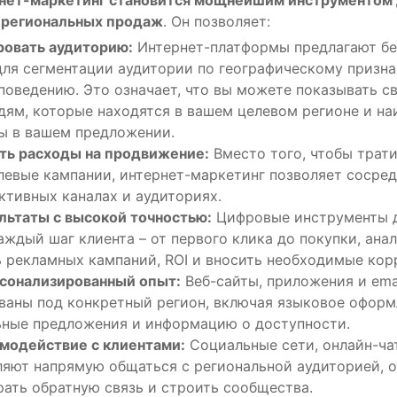
 региональных продаж
. Он позволяет:
ровать аудиторию:
Интернет-платформы предлагают б
ля сегментации аудитории по географическому признак
поведению. Это означает, что вы можете показывать с
дям, которые находятся в вашем целевом регионе и на
ы в вашем предложении.
ть расходы на продвижение:
Вместо того, чтобы трат
левые кампании, интернет-маркетинг позволяет сосре
ктивных каналах и аудиториях.
льтаты с высокой точностью:
Цифровые инструменты 
аждый шаг клиента – от первого клика до покупки, ана
 рекламных кампаний, ROI и вносить необходимые кор
сонализированный опыт:
Веб-сайты, приложения и ema
ваны под конкретный регион, включая языковое оформ
ьные предложения и информацию о доступности.
модействие с клиентами:
Социальные сети, онлайн-чат
яют напрямую общаться с региональной аудиторией, о
рать обратную связь и строить сообщества.