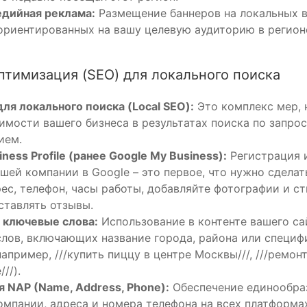
едийная реклама:
Размещение баннеров на локальных в
ориентированных на вашу целевую аудиторию в регион
птимизация (SEO) для локального поиска
ля локального поиска (Local SEO):
Это комплекс мер, 
имости вашего бизнеса в результатах поиска по запрос
ием.
iness Profile (ранее Google My Business):
Регистрация 
шей компании в Google – это первое, что нужно сделат
ес, телефон, часы работы, добавляйте фотографии и с
ставлять отзывы.
 ключевые слова:
Использование в контенте вашего сай
лов, включающих название города, района или специ
например, ///купить пиццу в центре Москвы///, ///ремон
//).
 NAP (Name, Address, Phone):
Обеспечение единообра
омпании, адреса и номера телефона на всех платформах