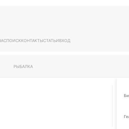
НАС
ПОИСК
КОНТАКТЫ
СТАТЬИ
ВХОД
РЫБАЛКА
Би
Ге