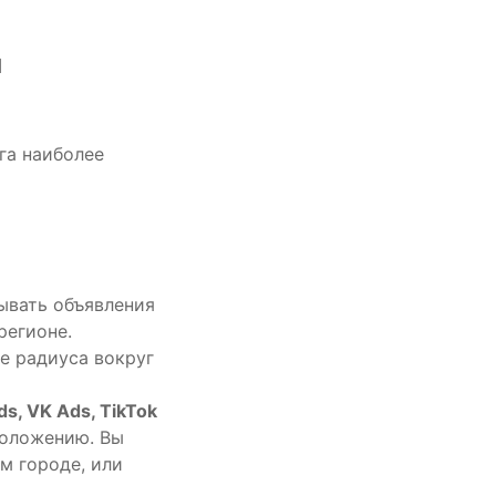
я
га наиболее
ывать объявления
регионе.
же радиуса вокруг
s, VK Ads, TikTok
положению. Вы
м городе, или