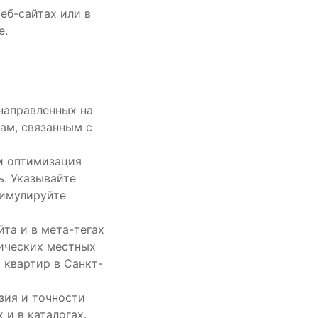
еб-сайтах или в
е.
направленных на
ам, связанным с
и оптимизация
ь. Указывайте
тимулируйте
та и в мета-тегах
фических местных
т квартир в Санкт-
зия и точности
 и в каталогах.