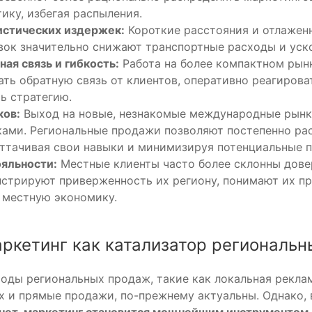
ику, избегая распыления.
истических издержек:
Короткие расстояния и отлажен
вок значительно снижают транспортные расходы и уск
ая связь и гибкость:
Работа на более компактном рын
ать обратную связь от клиентов, оперативно реагирова
ь стратегию.
ков:
Выход на новые, незнакомые международные рынк
ами. Региональные продажи позволяют постепенно ра
оттачивая свои навыки и минимизируя потенциальные п
яльности:
Местные клиенты часто более склонны дове
стрируют приверженность их региону, понимают их п
 местную экономику.
ркетинг как катализатор региональ
ды региональных продаж, такие как локальная реклам
х и прямые продажи, по-прежнему актуальны. Однако, 
нет-маркетинг становится мощнейшим инструментом 