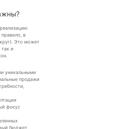
важны?
 реализацию
 правило, в
круг). Это может
 так и
он.
ми уникальными
нальные продажи
требности,
аптации
ый фокус
еленных
вый бюджет,