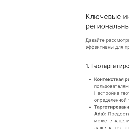
Ключевые ин
региональн
Давайте рассмотр
эффективны для п
1. Геотаргетир
Контекстная р
пользователям
Настройка геот
определенной 
Таргетированн
Ads):
Предоста
можете нацели
даже на тех, к