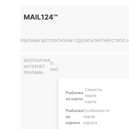
MAIL124™
РЕКЛАМА БЕСПЛАТНО
КАК СДЕЛАТЬ
ПАРТНЕРСТВО
О 
БЕСПЛАТНАЯ
О
ИНТЕРНЕТ
НАС
РЕКЛАМА
Секреты
Рыбалка
ловли
на карпа
карпа
Рыбалка
Особенности
на
ловли
карася
карася