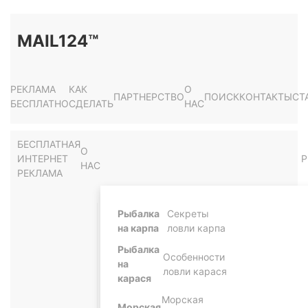
MAIL124™
РЕКЛАМА
КАК
О
ПАРТНЕРСТВО
ПОИСК
КОНТАКТЫ
СТ
БЕСПЛАТНО
СДЕЛАТЬ
НАС
БЕСПЛАТНАЯ
О
ИНТЕРНЕТ
Р
НАС
РЕКЛАМА
Рыбалка
Секреты
на карпа
ловли карпа
Рыбалка
Особенности
на
ловли карася
карася
Морская
Морская