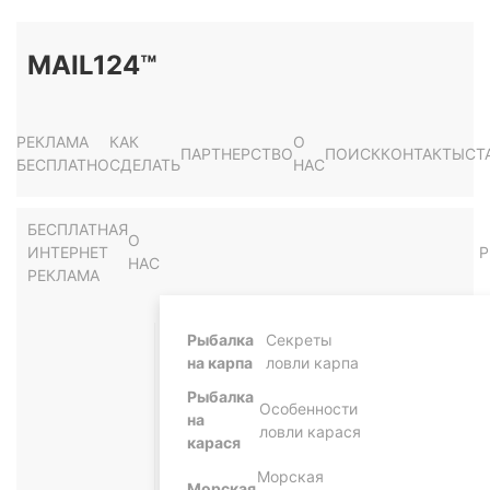
MAIL124™
РЕКЛАМА
КАК
О
ПАРТНЕРСТВО
ПОИСК
КОНТАКТЫ
СТ
БЕСПЛАТНО
СДЕЛАТЬ
НАС
БЕСПЛАТНАЯ
О
ИНТЕРНЕТ
Р
НАС
РЕКЛАМА
Рыбалка
Секреты
на карпа
ловли карпа
Рыбалка
Особенности
на
ловли карася
карася
Морская
Морская