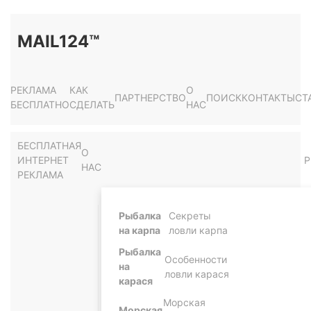
MAIL124™
РЕКЛАМА
КАК
О
ПАРТНЕРСТВО
ПОИСК
КОНТАКТЫ
СТ
БЕСПЛАТНО
СДЕЛАТЬ
НАС
БЕСПЛАТНАЯ
О
ИНТЕРНЕТ
Р
НАС
РЕКЛАМА
Рыбалка
Секреты
на карпа
ловли карпа
Рыбалка
Особенности
на
ловли карася
карася
Морская
Морская