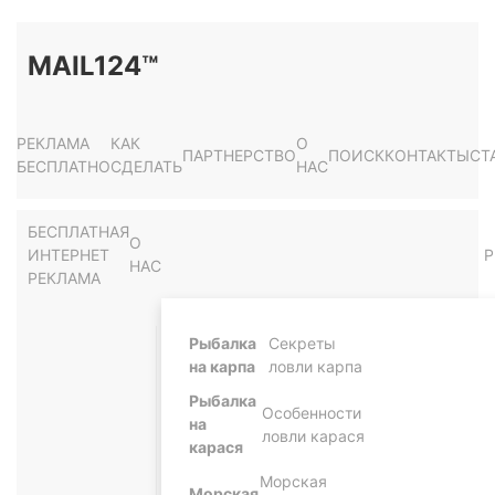
MAIL124™
РЕКЛАМА
КАК
О
ПАРТНЕРСТВО
ПОИСК
КОНТАКТЫ
СТ
БЕСПЛАТНО
СДЕЛАТЬ
НАС
БЕСПЛАТНАЯ
О
ИНТЕРНЕТ
Р
НАС
РЕКЛАМА
Рыбалка
Секреты
на карпа
ловли карпа
Рыбалка
Особенности
на
ловли карася
карася
Морская
Морская